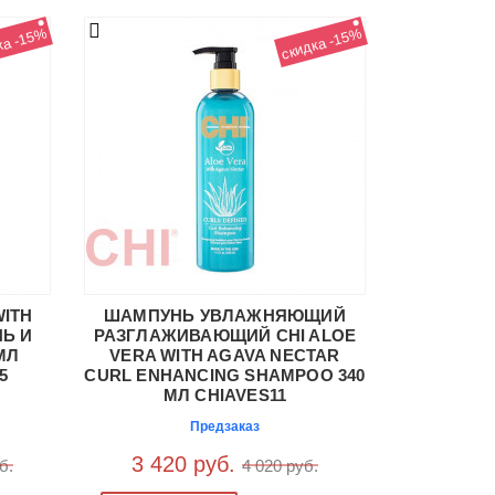
ка -15%
скидка -15%
WITH
ШАМПУНЬ УВЛАЖНЯЮЩИЙ
Ь И
РАЗГЛАЖИВАЮЩИЙ CHI ALOE
МЛ
VERA WITH AGAVA NECTAR
5
CURL ENHANCING SHAMPOO 340
МЛ CHIAVES11
Предзаказ
3 420 руб.
б.
4 020 руб.