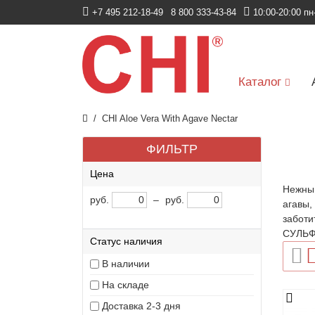
+7 495 212-18-49
8 800 333-43-84
10:00-20:00 пн
Каталог
CHI Aloe Vera With Agave Nectar
ФИЛЬТР
Цена
Нежный
руб.
–
руб.
агавы,
заботи
СУЛЬФ
Статус наличия
В наличии
На складе
Доставка 2-3 дня