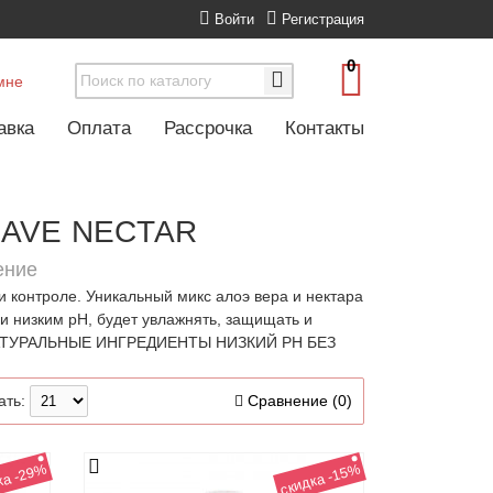
Войти
Регистрация
0
мне
авка
Оплата
Рассрочка
Контакты
GAVE NECTAR
ение
 контроле. Уникальный микс алоэ вера и нектара
 и низким pH, будет увлажнять, защищать и
ть. НАТУРАЛЬНЫЕ ИНГРЕДИЕНТЫ НИЗКИЙ PH БЕЗ
ать:
Сравнение (0)
ка -29%
скидка -15%