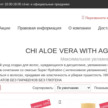
-пт
10:00-18:00 сб-вс и официальные праздники
Перезвоните 
Акции
Правовая информация
О компании
Дост
CHI ALOE VERA WITH A
Максимальное увлажн
 уход создан для волос, нуждающихся в дисциплине, увлажнении и
 в сочетании со смесью Super Hydration ( интенсивное увлажнение)
ться о волосах, придавая им эластичность и убирая пушистос
АТОВ БЕЗ ПАРАБЕНОВ БЕЗ ГЛЮТЕНА
Сортировать:
Показыв
скидка -15%
скид