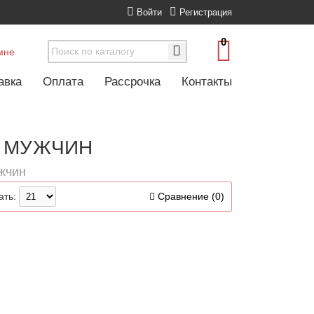
Войти
Регистрация
0
мне
авка
Оплата
Рассрочка
Контакты
Я МУЖЧИН
жчин
ать:
Сравнение (0)