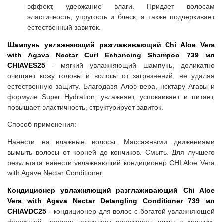
эффект, удержание влаги. Придает волосам
эластичность, упругость и блеск, а также подчеркивает
естественный завиток.
Шампунь увлажняющий разглаживающий Chi Aloe Vera
with Agava Nectar Curl Enhancing Shampoo 739 мл
CHIAVES25
- мягкий увлажняющий шампунь, деликатно
очищает кожу головы и волосы от загрязнений, не удаляя
естественную защиту. Благодаря Алоэ вера, нектару Агавы и
формуле Super Hydration, увлажняет, успокаивает и питает,
повышает эластичность, структурирует завиток.
Способ применения:
Нанести на влажные волосы. Массажными движениями
вымыть волосы от корней до кончиков. Смыть. Для лучшего
результата нанести увлажняющий кондиционер CHI Aloe Vera
with Agave Nectar Conditioner.
Кондиционер увлажняющий разглаживающий Chi Aloe
Vera with Agava Nectar Detangling Conditioner 739 мл
CHIAVDC25
- кондиционер для волос с богатой увлажняющей
формулой, которая позволяет удерживать влагу в хрупких,