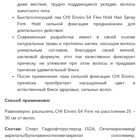
даже жесткие, трудно поддающиеся укладке, волосы
азиатского типа.
Быстросохнущий лак CHI Enviro 54 Flex Hold Hair Spray
Firm Hold сильной фиксации предназначен для
длительного действия.
Современная разработка имеет в своей основе
натуральные травы и протеины шелка, насыщая волосы
уникальным составом, благодаря своей мягкой,
шелковой формуле, этот лак качественно фиксирует
прическу, не утяжеляя при этом волосы и придавая
прическе удивительный блеск.
После применения лака сильной фиксации CHI Enviro,
прическа приобретает насыщенный цвет и
естественный блеск здоровых, сильных волос.
Способ применения:
Равномерно распылить CHI Enviro 54 Firm на расстоянии 25 –
30 см от волос.
Состав:
Спирт, Гидрофторуглерод 152A, Октилакриламид/
акрилаты/Бутиламиноэтилметакрилат сополимер,