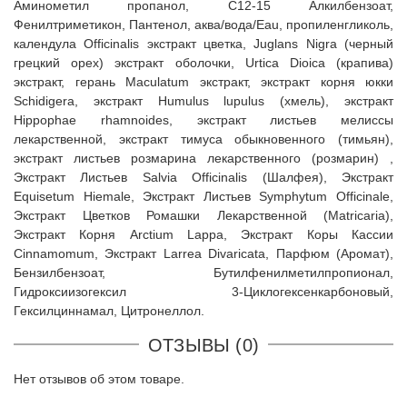
Аминометил пропанол, C12-15 Алкилбензоат,
Фенилтриметикон, Пантенол, аква/вода/Eau, пропиленгликоль,
календула Officinalis экстракт цветка, Juglans Nigra (черный
грецкий орех) экстракт оболочки, Urtica Dioica (крапива)
экстракт, герань Maculatum экстракт, экстракт корня юкки
Schidigera, экстракт Humulus lupulus (хмель), экстракт
Hippophae rhamnoides, экстракт листьев мелиссы
лекарственной, экстракт тимуса обыкновенного (тимьян),
экстракт листьев розмарина лекарственного (розмарин) ,
Экстракт Листьев Salvia Officinalis (Шалфея), Экстракт
Equisetum Hiemale, Экстракт Листьев Symphytum Officinale,
Экстракт Цветков Ромашки Лекарственной (Matricaria),
Экстракт Корня Arctium Lappa, Экстракт Коры Кассии
Cinnamomum, Экстракт Larrea Divaricata, Парфюм (Аромат),
Бензилбензоат, Бутилфенилметилпропионал,
Гидроксиизогексил 3-Циклогексенкарбоновый,
Гексилциннамал, Цитронеллол.
ОТЗЫВЫ (0)
Нет отзывов об этом товаре.