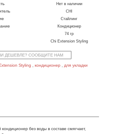
ть
Нет в наличии
итель
CHI
ие
Стайлинг
ание
Кондиционер
74 гр
Chi Extension Styling
И ДЕШЕВЛЕ? СООБЩИТЕ НАМ
Extension Styling
кондиционер
для укладки
й кондиционер без воды в составе смягчает,