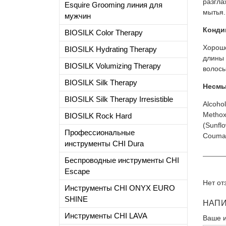
разгла
Esquire Grooming линия для
мытья.
мужчин
Кондиц
BIOSILK Color Therapy
Хорошо
BIOSILK Hydrating Therapy
длины 
BIOSILK Volumizing Therapy
волосы
BIOSILK Silk Therapy
Несмыв
BIOSILK Silk Therapy Irresistible
Alcoho
Methoxy
BIOSILK Rock Hard
(Sunflo
Профессиональные
Coumari
инструменты CHI Dura
Беспроводные инструменты CHI
Escape
Нет от
Инструменты CHI ONYX EURO
SHINE
НАПИ
Инструменты CHI LAVA
Ваше 