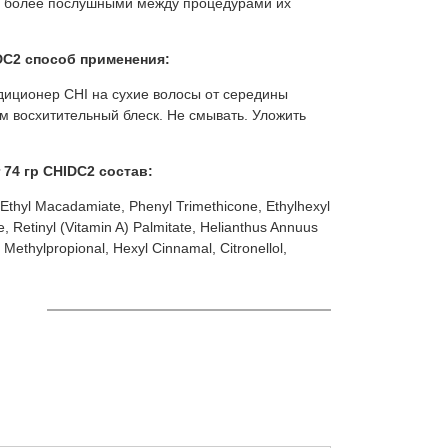
но более послушными между процедурами их
IDC2 способ применения:
диционер CHI на сухие волосы от середины
м восхитительный блеск. Не смывать. Уложить
 74 гр CHIDC2 состав:
thyl Macadamiate, Phenyl Trimethicone, Ethylhexyl
, Retinyl (Vitamin A) Palmitate, Helianthus Annuus
Methylpropional, Hexyl Cinnamal, Citronellol,