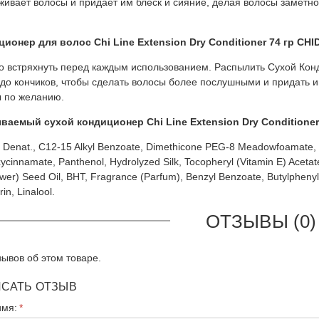
живает волосы и придает им блеск и сияние, делая волосы замет
ионер для волос Chi Line Extension Dry Conditioner 74 гр CH
 встряхнуть перед каждым использованием. Распылить Сухой Кон
до кончиков, чтобы сделать волосы более послушными и придать и
 по желанию.
аемый сухой кондиционер Chi Line Extension Dry Conditioner
l Denat., C12-15 Alkyl Benzoate, Dimethicone PEG-8 Meadowfoamate, E
cinnamate, Panthenol, Hydrolyzed Silk, Tocopheryl (Vitamin E) Acetate
wer) Seed Oil, BHT, Fragrance (Parfum), Benzyl Benzoate, Butylphenyl 
n, Linalool.
ОТЗЫВЫ (0)
зывов об этом товаре.
САТЬ ОТЗЫВ
имя: